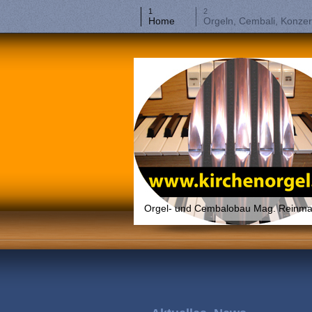
Home
Orgeln, Cembali, Konzer
Orgel- und Cembalobau Mag. Reinmar W