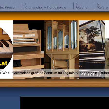
te, Preise
Kirchenchor + Hörbeispiele
Galerie
Refere
olf - Österreichs größtes Zentrum für Digitale Kirchenorgeln, Truhen