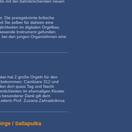
 365 mit der bahnbrechenden neuen
 Die preisgekrönte britische
l Sie selber für daheim eine
lichkeiten im digitalen Orgelbau
assende Instrument gefunden.
. bei den jungen OrganistInnen eine
akei hat 2 große Orgeln für den
ert bekommen: Cambiare 312 und
den dort quasi Tag und Nacht
umlichkeiten im ehemaligen Kloster
in besonderer Dank gilt dem
-Leiterin Prof. Zuzana Zahradnikova.
irge / Sallapulka