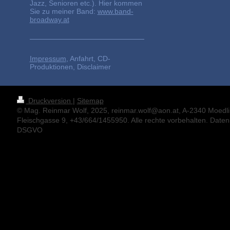
Jazz, Senioren etc.). Hier kommen
Sie zu meiner Band:
www.band-
broadway.at
Impressum
, Anfahrt, CD-
Produktionen, Disclaimer
Druckversion
|
Sitemap
© Mag. Reinmar Wolf, 2025, reinmar.wolf@aon.at, A-2340 Moedli
Fleischgasse 9, +43/664/1455950. Alle rechte vorbehalten. Date
DSGVO